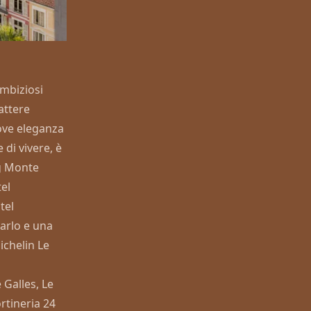
ambiziosi
attere
dove eleganza
di vivere, è
g Monte
el
tel
arlo
e una
Michelin
Le
 Galles, Le
ortineria 24