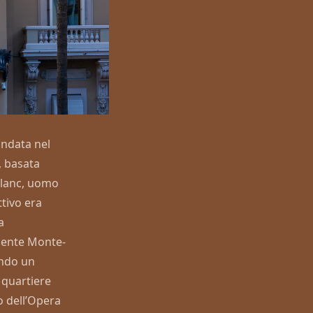
ondata nel
, basata
 Blanc, uomo
ttivo era
a
amente Monte-
ando un
l quartiere
o dell’Opera