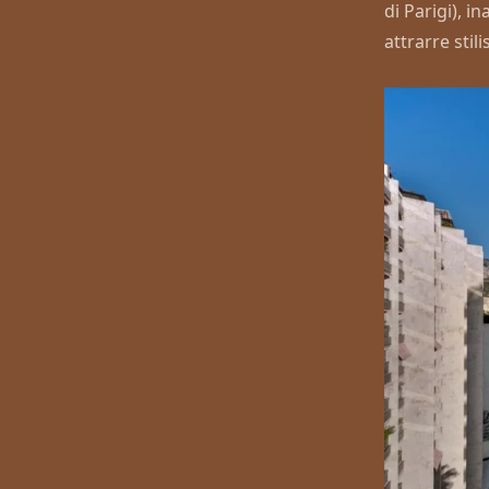
di Parigi), i
attrarre stili