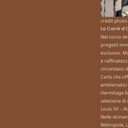
credit photo
La Carré d’
Nel corso de
progetti imm
esclusivo. Mo
e raffinatez
circondato d
Carlo
che off
emblematici 
Hermitage M
selezione di 
Louis XV – A
Nelle vicina
Métropole, Le