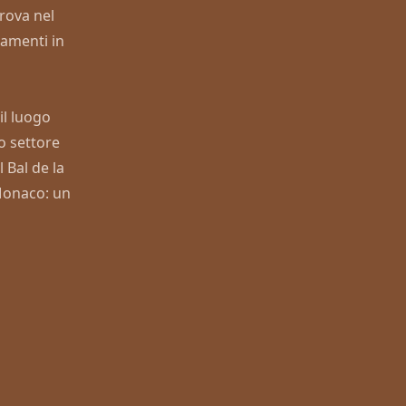
trova nel
amenti in
il luogo
o settore
 Bal de la
 Monaco: un