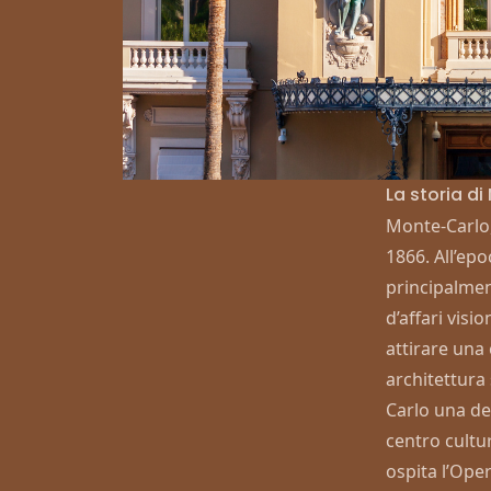
La storia d
Monte-Carlo,
1866. All’epo
principalmen
d’affari visi
attirare una 
architettura
Carlo una d
centro cultur
ospita
l’Oper