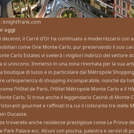
 : knightfrank.com
Or oggi
i decenni, il Carré d’Or ha continuato a modernizzarsi con 
obiliari come One Monte-Carlo, pur preservando il suo car
nte Carlo Estates vi svelerà i migliori indirizzi del settore 
za si uniscono. Immerso in una zona rinomata per la sua arte 
a boutique di lusso e in particolare dal
Métropole Shoppin
re un’esperienza di shopping incomparabile, nonché da hot
come l’
Hôtel de Paris
, l’
Hôtel Métropole Monte Carlo
e il
Hô
onte Carlo
. Si trova anche il leggendario
Casinò di Monte-C
ristoranti gourmet e raffinati tra cui il ristorante tre stelle 
lain Ducasse
.
nze troverete anche residenze prestigiose come Le Prince de
 Park Palace ecc. Alcuni con piscina, palestra e servizi di p