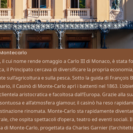
i Montecarlo
 il cui nome rende omaggio a Carlo III di Monaco, è stata f
ca, il Principato cercava di diversificare la propria economia
te sull’agricoltura e sulla pesca. Sotto la guida di François
onario, il Casinò di Monte-Carlo aprì i battenti nel 1863. L’obie
clientela aristocratica e facoltosa dall’Europa. Grazie alla su
 sontuosa e all’atmosfera glamour, il casinò ha reso rapid
estinazione rinomata. Monte-Carlo sta rapidamente divent
ale, che ospita spettacoli d’opera, teatro ed eventi sociali. I
a di Monte-Carlo
, progettata da Charles Garnier (l’architett