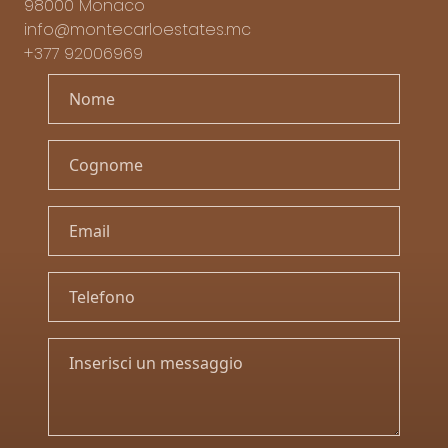
98000 Monaco
info@montecarloestates.mc
+377 92006969