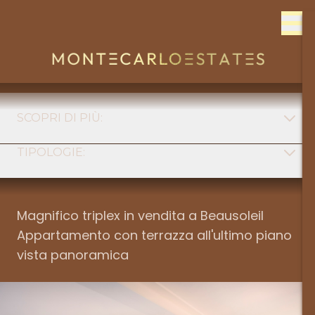
Skip to content
SCOPRI DI PIÙ:
TIPOLOGIE:
FONT
Tipologia
MONACO
Magnifico triplex in vendita a Beausoleil
Appartamento con terrazza all'ultimo piano
Quartiere
FRANCIA
vista panoramica
Num stanze
ITALIE