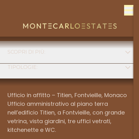
Skip to content
SCOPRI DI PIÙ:
TIPOLOGIE:
FONT
Tipologia
MONACO
Ufficio in affitto – Titien, Fontvieille, Monaco
Ufficio amministrativo al piano terra
Quartiere
FRANCIA
nell’edificio Titien, a Fontvieille, con grande
vetrina, vista giardini, tre uffici vetrati,
kitchenette e WC.
Num stanze
ITALIE