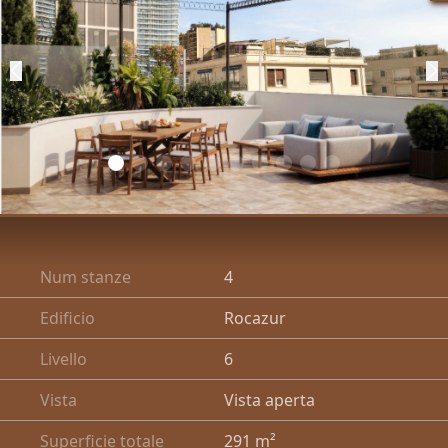
Tipo di proprietà
OFF MARKET
Prezzo
CERCA
Num stanze
4
Edificio
Rocazur
Livello
6
Vista
Vista aperta
Superficie totale
291 m²