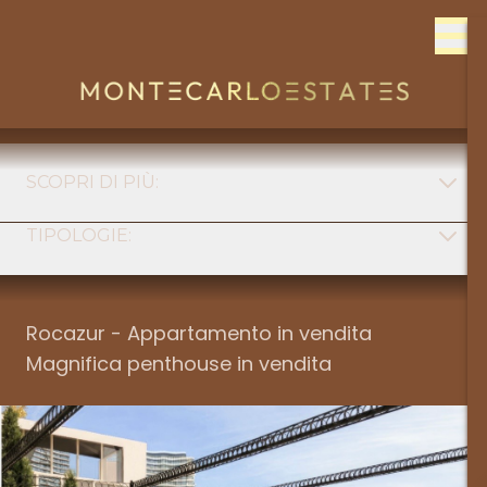
Skip to content
SCOPRI DI PIÙ:
TIPOLOGIE:
FONT
Tipologia
MONACO
Rocazur - Appartamento in vendita
Magnifica penthouse in vendita
Quartiere
FRANCIA
Num stanze
ITALIE