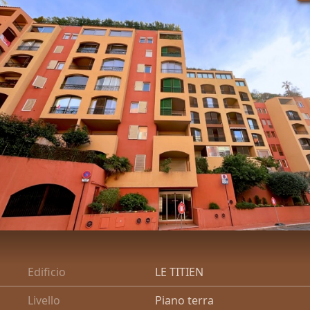
Tipo di proprietà
OFF MARKET
Prezzo
CERCA
Edificio
LE TITIEN
Livello
Piano terra