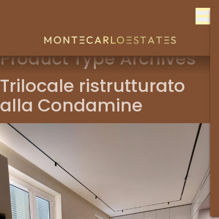
Skip to content
Product Type Archives
Trilocale ristrutturato
alla Condamine