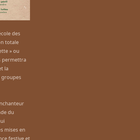
école des
n totale
ette » ou
s
permettra
t la
s groupes
enchanteur
ade du
ui
es mises en
ce festive et