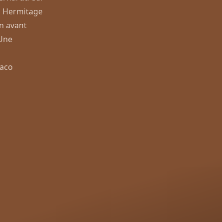
l Hermitage
n avant
 Une
naco