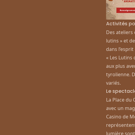
Activités po
Des ateliers
lutins » et 
dans l’espri
« Les Lutins
aux plus ave
tyrolienne. 
variés.
Le spectacl
La Place du
avec un magn
Casino de Mo
représentent
lumière sont