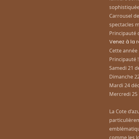
sophistiquée
Carrousel de
spectacles m
Principauté 
Venez à la 
Cette année 
Principauté 
Samedi 21 d
Dimanche 22
Mardi 24 dé
Mercredi 25
La Cote d’az
particulière
emblématique
comme les l