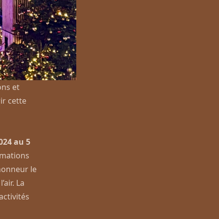
ons et
ir cette
024 au 5
imations
’honneur le
’air. La
ctivités