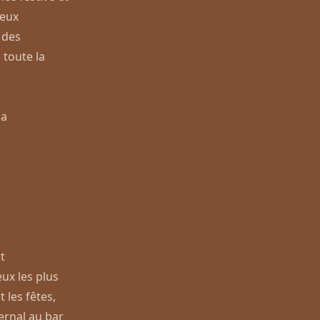
meux
 des
 toute la
la
t
eux les plus
 les fêtes,
ernal au bar