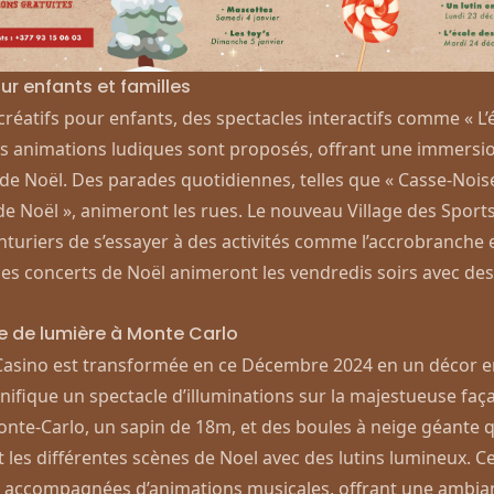
ur enfants et familles
 créatifs pour enfants, des spectacles interactifs comme « L’
des animations ludiques sont proposés, offrant une immersio
t de Noël. Des parades quotidiennes, telles que « Casse-Nois
 de Noël », animeront les rues. Le nouveau
Village des Sport
nturiers de s’essayer à des activités comme l’accrobranche e
Des concerts de Noël animeront les vendredis soirs avec de
e de lumière à Monte Carlo
 Casino est transformée en ce Décembre 2024 en un décor 
ifique un spectacle d’illuminations sur la majestueuse faç
nte-Carlo, un sapin de 18m, et des boules à neige géante q
 les différentes scènes de Noel avec des lutins lumineux. C
 accompagnées d’animations musicales, offrant une ambian