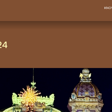
KNO
24