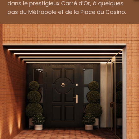
dans le prestigieux Carré d’Or, à quelques
pas du Métropole et de la Place du Casino.
OFF MARKET
Nombre de pièces
Type de produit
Prix
RECHERCHE