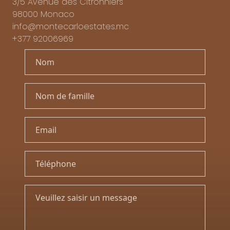
3/5 Avenue des Citronniers
98000 Monaco
info@montecarloestates.mc
+377 92006969