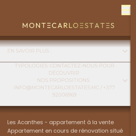
Skip to content
EN SAVOIR PLUS :
TYPOLOGIES: CONTACTEZ-NOUS POUR
FONT
DÉCOUVRIR
NOS PROPOSITIONS.
INFO@MONTECARLOESTATES.MC / +377
MONACO
92006969
FRANCE
Typologie
Les Acanthes - appartement à la vente
ITALIE
Appartement en cours de rénovation situé
Quartier